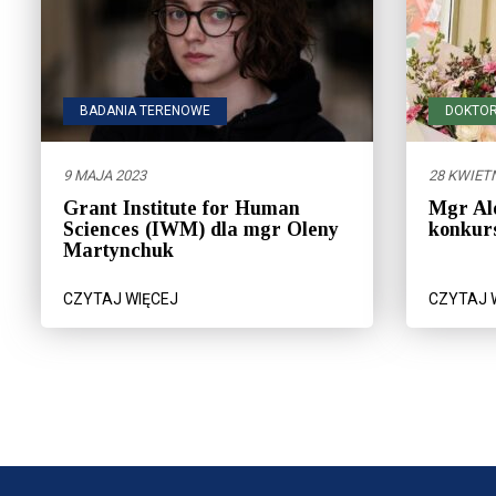
BADANIA TERENOWE
DOKTOR
9 MAJA 2023
28 KWIETN
Grant Institute for Human
Mgr Al
Sciences (IWM) dla mgr Oleny
konkurs
Martynchuk
CZYTAJ WIĘCEJ
CZYTAJ 