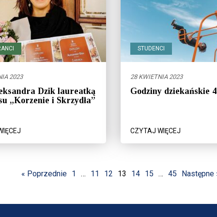
ANCI
STUDENCI
IA 2023
28 KWIETNIA 2023
eksandra Dzik laureatką
Godziny dziekańskie 
u „Korzenie i Skrzydła”
WIĘCEJ
CZYTAJ WIĘCEJ
« Poprzednie
1
…
11
12
13
14
15
…
45
Następne 