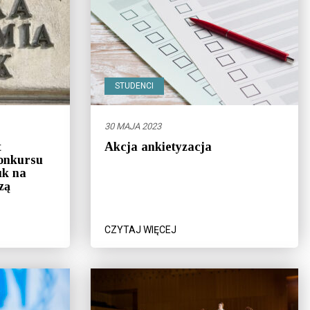
STUDENCI
30 MAJA 2023
t
Akcja ankietyzacja
Konkursu
uk na
zą
CZYTAJ WIĘCEJ