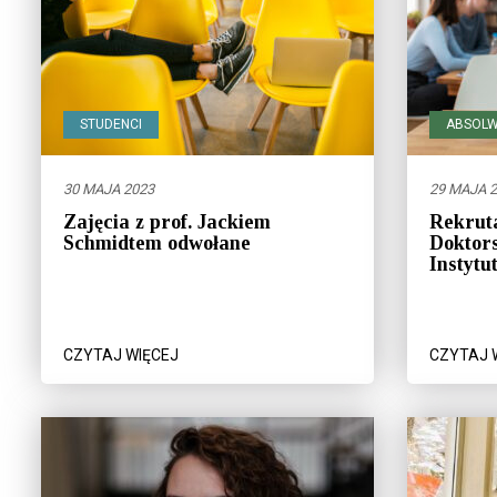
STUDENCI
ABSOLW
30 MAJA 2023
29 MAJA 
Zajęcia z prof. Jackiem
Rekruta
Schmidtem odwołane
Doktors
Instyt
CZYTAJ WIĘCEJ
CZYTAJ 