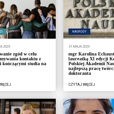
CI
NAGRODY
A 2023
31 MAJA 2023
wanie zgód w celu
mgr Karolina Echaus
ymywania kontaktu z
laureatką XI edycji 
 kończącymi studia na
Polskiej Akademii Na
najlepszą pracę twórc
doktoranta
WIĘCEJ
CZYTAJ WIĘCEJ