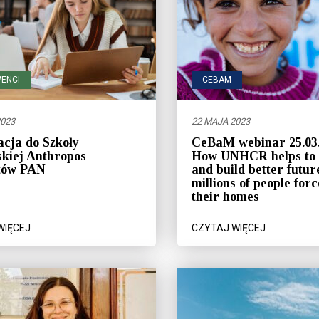
ENCI
CEBAM
2023
22 MAJA 2023
cja do Szkoły
CeBaM webinar 25.03.
kiej Anthropos
How UNHCR helps to s
utów PAN
and build better futur
millions of people forc
their homes
WIĘCEJ
CZYTAJ WIĘCEJ