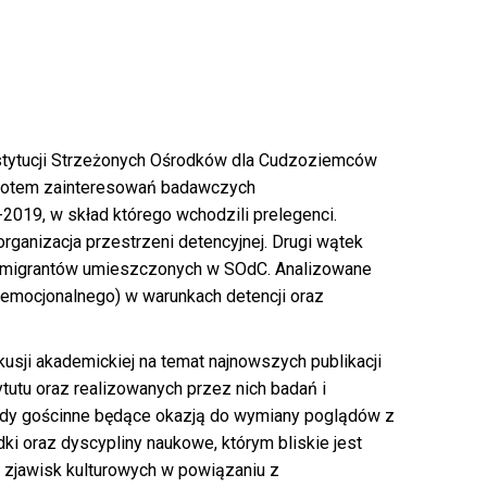
nstytucji Strzeżonych Ośrodków dla Cudzoziemców
miotem zainteresowań badawczych
2019, w skład którego wchodzili prelegenci.
ganizacja przestrzeni detencyjnej. Drugi wątek
k imigrantów umieszczonych w SOdC. Analizowane
emocjonalnego) w warunkach detencji oraz
sji akademickiej na temat najnowszych publikacji
utu oraz realizowanych przez nich badań i
ady gościnne będące okazją do wymiany poglądów z
ki oraz dyscypliny naukowe, którym bliskie jest
e zjawisk kulturowych w powiązaniu z