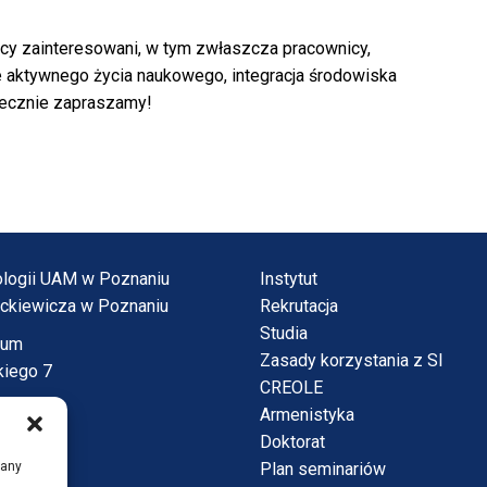
scy zainteresowani, w tym zwłaszcza pracownicy,
ie aktywnego życia naukowego, integracja środowiska
rdecznie zapraszamy!
tnologii UAM w Poznaniu
Instytut
ickiewicza w Poznaniu
Rekrutacja
Studia
vum
Zasady korzystania z SI
kiego 7
CREOLE
Armenistyka
Doktorat
Plan seminariów
iany