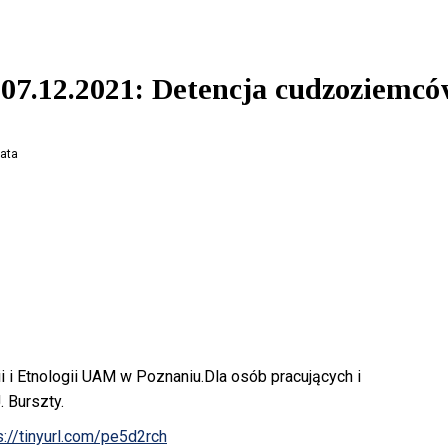
07.12.2021: Detencja cudzoziemc
bata
 i Etnologii UAM w Poznaniu.Dla osób pracujących i
. Burszty.
s://tinyurl.com/pe5d2rch