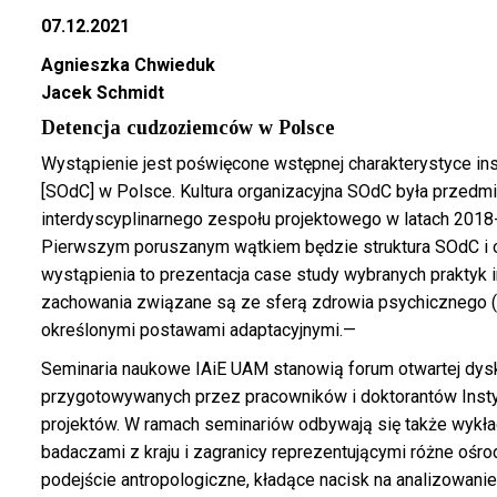
07.12.2021
Agnieszka Chwieduk
Jacek Schmidt
Detencja cudzoziemców w Polsce
Wystąpienie jest poświęcone wstępnej charakterystyce i
[SOdC] w Polsce. Kultura organizacyjna SOdC była przed
interdyscyplinarnego zespołu projektowego w latach 2018-
Pierwszym poruszanym wątkiem będzie struktura SOdC i or
wystąpienia to prezentacja case study wybranych prakty
zachowania związane są ze sferą zdrowia psychicznego (
określonymi postawami adaptacyjnymi.—
Seminaria naukowe IAiE UAM stanowią forum otwartej dysku
przygotowywanych przez pracowników i doktorantów Instyt
projektów. W ramach seminariów odbywają się także wykł
badaczami z kraju i zagranicy reprezentującymi różne ośrod
podejście antropologiczne, kładące nacisk na analizowani