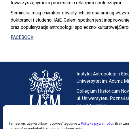
towarzyszącymi im procesami i relacjami społecznymi.
Seminaria mają charakter otwarty, ich adresatami są wszy
doktoranci i studenci IAiE. Celem spotkań jest inspirowan
oraz popularyzacja antropologii społeczno-kulturowej.Se
FACEBOOK
Instytut Antropologii i E
Uniwersytet im. Adama M
Collegium Historicum No
ul. Uniwersytetu Poznańs
61-614 Poznań
tel. (61) 829-13-76
etnolo@amu.edu.pl
Ten serwis używa plików "cookies" zgodnie z
Polityka prywatności
. Brak zm
ustawień przeglądarki oznacza jej akceptację.