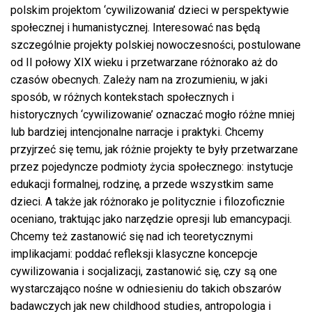
polskim projektom ‘cywilizowania’ dzieci w perspektywie
społecznej i humanistycznej. Interesować nas będą
szczególnie projekty polskiej nowoczesności, postulowane
od II połowy XIX wieku i przetwarzane różnorako aż do
czasów obecnych. Zależy nam na zrozumieniu, w jaki
sposób, w różnych kontekstach społecznych i
historycznych ‘cywilizowanie’ oznaczać mogło różne mniej
lub bardziej intencjonalne narracje i praktyki. Chcemy
przyjrzeć się temu, jak różnie projekty te były przetwarzane
przez pojedyncze podmioty życia społecznego: instytucje
edukacji formalnej, rodzinę, a przede wszystkim same
dzieci. A także jak różnorako je politycznie i filozoficznie
oceniano, traktując jako narzędzie opresji lub emancypacji.
Chcemy też zastanowić się nad ich teoretycznymi
implikacjami: poddać refleksji klasyczne koncepcje
cywilizowania i socjalizacji, zastanowić się, czy są one
wystarczająco nośne w odniesieniu do takich obszarów
badawczych jak new childhood studies, antropologia i