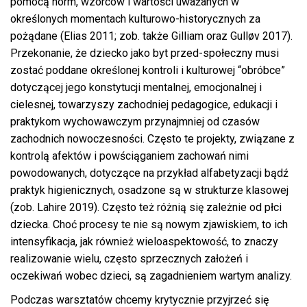
pomocą norm, wzorców i wartości uważanych w
określonych momentach kulturowo-historycznych za
pożądane (Elias 2011; zob. także Gilliam oraz Gulløv 2017).
Przekonanie, że dziecko jako byt przed-społeczny musi
zostać poddane określonej kontroli i kulturowej “obróbce”
dotyczącej jego konstytucji mentalnej, emocjonalnej i
cielesnej, towarzyszy zachodniej pedagogice, edukacji i
praktykom wychowawczym przynajmniej od czasów
zachodnich nowoczesności. Często te projekty, związane z
kontrolą afektów i powściąganiem zachowań nimi
powodowanych, dotyczące na przykład alfabetyzacji bądź
praktyk higienicznych, osadzone są w strukturze klasowej
(zob. Lahire 2019). Często też różnią się zależnie od płci
dziecka. Choć procesy te nie są nowym zjawiskiem, to ich
intensyfikacja, jak również wieloaspektowość, to znaczy
realizowanie wielu, często sprzecznych założeń i
oczekiwań wobec dzieci, są zagadnieniem wartym analizy.
Podczas warsztatów chcemy krytycznie przyjrzeć się