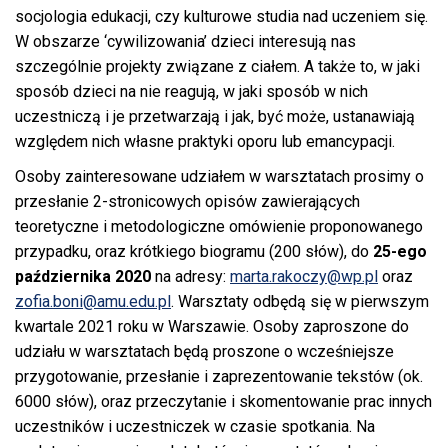
socjologia edukacji, czy kulturowe studia nad uczeniem się.
W obszarze ‘cywilizowania’ dzieci interesują nas
szczególnie projekty związane z ciałem. A także to, w jaki
sposób dzieci na nie reagują, w jaki sposób w nich
uczestniczą i je przetwarzają i jak, być może, ustanawiają
względem nich własne praktyki oporu lub emancypacji.
Osoby zainteresowane udziałem w warsztatach prosimy o
przesłanie 2-stronicowych opisów zawierających
teoretyczne i metodologiczne omówienie proponowanego
przypadku, oraz krótkiego biogramu (200 słów), do
25-ego
października 2020
na adresy:
marta.rakoczy@wp.pl
oraz
zofia.boni@amu.edu.pl
. Warsztaty odbędą się w pierwszym
kwartale 2021 roku w Warszawie. Osoby zaproszone do
udziału w warsztatach będą proszone o wcześniejsze
przygotowanie, przesłanie i zaprezentowanie tekstów (ok.
6000 słów), oraz przeczytanie i skomentowanie prac innych
uczestników i uczestniczek w czasie spotkania. Na