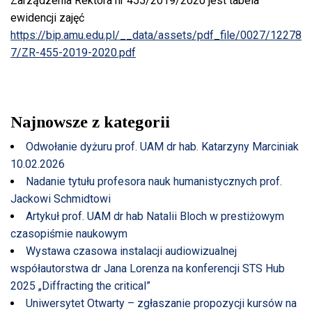
Zarządzenia Rektora nr 455/2019/2020 jest tabela
ewidencji zajęć
https://bip.amu.edu.pl/__data/assets/pdf_file/0027/12278
7/ZR-455-2019-2020.pdf
Najnowsze z kategorii
Odwołanie dyżuru prof. UAM dr hab. Katarzyny Marciniak
10.02.2026
Nadanie tytułu profesora nauk humanistycznych prof.
Jackowi Schmidtowi
Artykuł prof. UAM dr hab Natalii Bloch w prestiżowym
czasopiśmie naukowym
Wystawa czasowa instalacji audiowizualnej
współautorstwa dr Jana Lorenza na konferencji STS Hub
2025 „Diffracting the critical”
Uniwersytet Otwarty – zgłaszanie propozycji kursów na