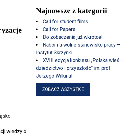
Najnowsze z kategorii
Call for student films
ryzacje
Call for Papers
Do zobaczenia już wkrótce!
Nabór na wolne stanowisko pracy –
Instytut Skrzynki
XVIII edycja konkursu „Polska wieś –
dziedzictwo i przyszłość” im. prof.
Jerzego Wilkina!
ZOBACZ WSZYSTKIE
ląsko-
cji wiedzy o