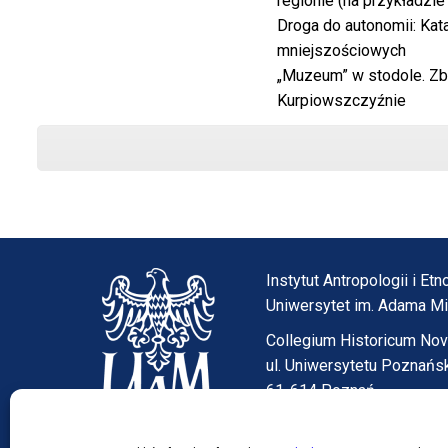
regionie (na przykładzie
Droga do autonomii: Kata
mniejszościowych
„Muzeum” w stodole. Zbio
Kurpiowszczyźnie
Instytut Antropologii i E
Uniwersytet im. Adama M
Collegium Historicum No
ul. Uniwersytetu Poznańs
61-614 Poznań
tel. (61) 829-13-76