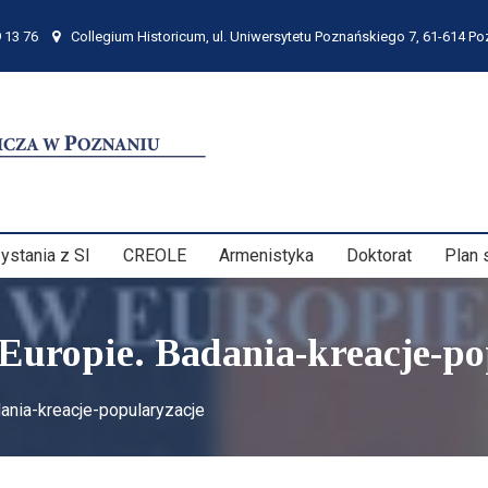
 13 76
Collegium Historicum, ul. Uniwersytetu Poznańskiego 7, 61-614 P
ystania z SI
CREOLE
Armenistyka
Doktorat
Plan 
 Europie. Badania-kreacje-po
dania-kreacje-popularyzacje