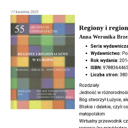
17 kwietnia 2023
Regiony i regio
Anna Weronika Brzez
Seria wydawnicza
Wydawnictwo:
Pol
Rok wydania:
201
ISBN:
978836446
Liczba stron:
380
Rozdziały:
Jedność w różnorodnośc
Bóg stworzył Łużyce, al
Bliskie i dalekie, czyli
małopolskim
Wirtualny przewodnik cz