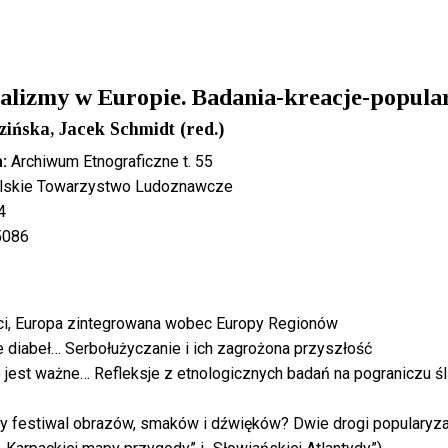
nalizmy w Europie. Badania-kreacje-popula
ińska, Jacek Schmidt (red.)
:
Archiwum Etnograficzne t. 55
skie Towarzystwo Ludoznawcze
4
5086
i, Europa zintegrowana wobec Europy Regionów
e diabeł… Serbołużyczanie i ich zagrożona przyszłość
 co jest ważne… Refleksje z etnologicznych badań na pograniczu ś
y festiwal obrazów, smaków i dźwięków? Dwie drogi popularyza