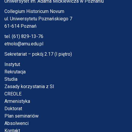
Uniwersytet im. Adama Mickiewicza w Poznaniu
Collegium Historicum Novum
ul. Uniwersytetu Poznańskiego 7
61-614 Poznań
tel. (61) 829-13-76
etnolo@amu.edu.pl
Sekretariat – pokój 2.17 (I piętro)
Instytut
Rekrutacja
Studia
Zasady korzystania z SI
CREOLE
Armenistyka
Doktorat
Plan seminariów
Absolwenci
Kontakt