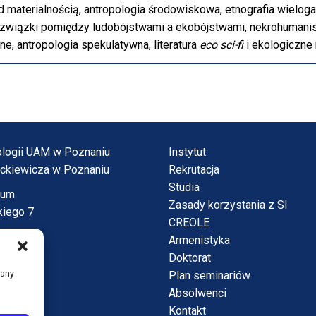
nad materialnością, antropologia środowiskowa, etnografia wielo
, związki pomiędzy ludobójstwami a ekobójstwami, nekrohumani
ne, antropologia spekulatywna, literatura
eco sci-fi
i ekologiczne 
tnologii UAM w Poznaniu
Instytut
ickiewicza w Poznaniu
Rekrutacja
Studia
vum
Zasady korzystania z SI
kiego 7
CREOLE
Armenistyka
Doktorat
Plan seminariów
iany
Absolwenci
 piętro)
Kontakt