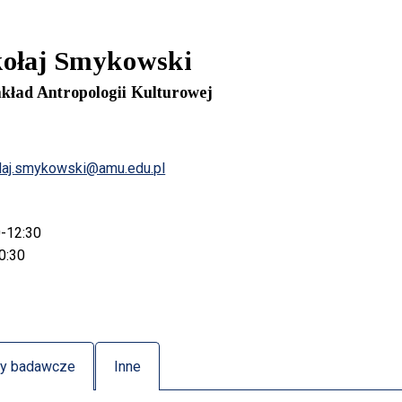
kołaj Smykowski
akład Antropologii Kulturowej
laj.smykowski@amu.edu.pl
0-12:30
0:30
ty badawcze
Inne