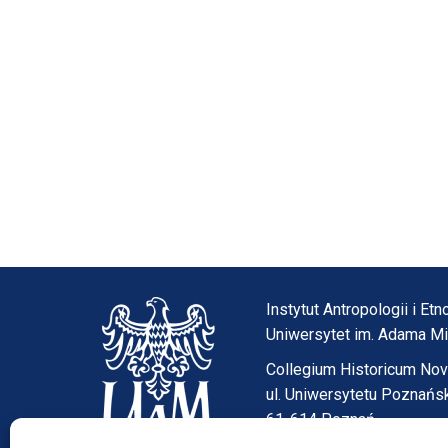
Instytut Antropologii i E
Uniwersytet im. Adama M
Collegium Historicum No
ul. Uniwersytetu Poznańs
61-614 Poznań