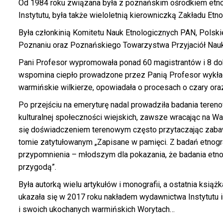
Od 1984 roku związana była z poznańskim ośrodkiem etnol
Instytutu, była także wieloletnią kierowniczką Zakładu Etnog
Była członkinią Komitetu Nauk Etnologicznych PAN, Pol
Poznaniu oraz Poznańskiego Towarzystwa Przyjaciół Nauk
Pani Profesor wypromowała ponad 60 magistrantów i 8 do
wspomina ciepło prowadzone przez Panią Profesor wykłady
warmińskie wilkierze, opowiadała o procesach o czary or
Po przejściu na emeryturę nadal prowadziła badania teren
kulturalnej społeczności wiejskich, zawsze wracając na W
się doświadczeniem terenowym często przytaczając zabaw
tomie zatytułowanym „Zapisane w pamięci. Z badań etnogr
przypomnienia – młodszym dla pokazania, że badania etno
przygodą”.
Była autorką wielu artykułów i monografii, a ostatnia książ
ukazała się w 2017 roku nakładem wydawnictwa Instytutu i
i swoich ukochanych warmińskich Worytach…