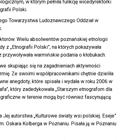
ogicznym, w którym pełniła funkcję wicedyrektorki
rafii Polski.
skiego Towarzystwa Ludoznawczego Oddział w
.
ktorów. Wielu absolwentów poznańskiej etnologii
 z „Etnografii Polski”, na których pokazywała
az przywoływała warmińskie podania o kłobukach.
owe skupiając się na zagadnieniach aktywności
armię. Ze swoimi współpracownikami chętnie dzieliła
ne anegdoty, które spisała i wydała w roku 2006 w
afa”, który zadedykowała „Starszym etnografom dla
graficzne w terenie mogą być również fascynującą
ka Jej autorstwa „Kulturowe światy wsi polskiej. Eseje”
m. Oskara Kolberga w Poznaniu. Pisała ją w Poznaniu