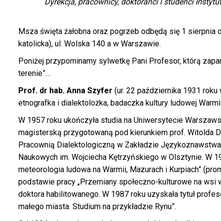
Dyrekcja, pracownicy, doktoranci i studenci Instytu
Msza święta żałobna oraz pogrzeb odbędą się 1 sierpnia 
katolicka), ul. Wolska 140 a w Warszawie.
Poniżej przypominamy sylwetkę Pani Profesor, którą zap
terenie”…
Prof. dr hab. Anna Szyfer
(ur. 22 października 1931 roku
etnografka i dialektolożka, badaczka kultury ludowej Warmii
W 1957 roku ukończyła studia na Uniwersytecie Warszawski
magisterską przygotowaną pod kierunkiem prof. Witolda 
Pracownią Dialektologiczną w Zakładzie Językoznawstwa
Naukowych im. Wojciecha Kętrzyńskiego w Olsztynie. W 1968
meteorologia ludowa na Warmii, Mazurach i Kurpiach” (prom
podstawie pracy „Przemiany społeczno-kulturowe na wsi w
doktora habilitowanego. W 1987 roku uzyskała tytuł profes
małego miasta. Studium na przykładzie Rynu”.